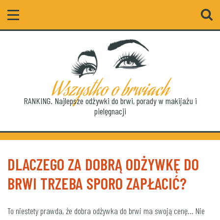
Szukaj
Wszystko o brwiach
RANKING. Najlepsze odżywki do brwi, porady w makijażu i
pielęgnacji
DLACZEGO ZA DOBRĄ ODŻYWKĘ DO
BRWI TRZEBA SPORO ZAPŁACIĆ?
To niestety prawda, że dobra odżywka do brwi ma swoją cenę… Nie