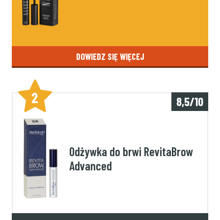
DOWIEDZ SIĘ WIĘCEJ
2
8,5/10
Odżywka do brwi RevitaBrow
Advanced