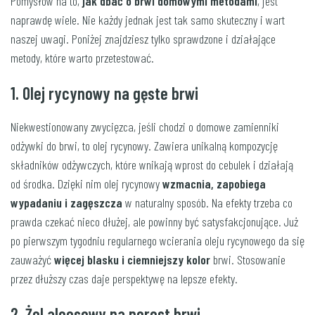
Pomysłów na to,
jak dbać o brwi domowymi metodami
, jest
naprawdę wiele. Nie każdy jednak jest tak samo skuteczny i wart
naszej uwagi. Poniżej znajdziesz tylko sprawdzone i działające
metody, które warto przetestować.
1. Olej rycynowy na gęste brwi
Niekwestionowany zwycięzca, jeśli chodzi o domowe zamienniki
odżywki do brwi, to olej rycynowy. Zawiera unikalną kompozycję
składników odżywczych, które wnikają wprost do cebulek i działają
od środka. Dzięki nim olej rycynowy
wzmacnia, zapobiega
wypadaniu i zagęszcza
w naturalny sposób. Na efekty trzeba co
prawda czekać nieco dłużej, ale powinny być satysfakcjonujące. Już
po pierwszym tygodniu regularnego wcierania oleju rycynowego da się
zauważyć
więcej blasku i ciemniejszy kolor
brwi. Stosowanie
przez dłuższy czas daje perspektywę na lepsze efekty.
2. Żel aloesowy na porost brwi