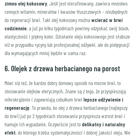
zimno olej kokosowy
. Jeśli jest nierafinowany, zawiera mnóstwo
cennych witamin, minerałów i kwasów tłuszczowych – niezbędnych
do regeneracji brwi. Taki olej kokosowy można
wcierać w brwi
codziennie
, a już po kilku tygodniach powinny odzyskać swój blask,
elastyczność i piękny kolor. Działanie oleju kokosowego jest słabsze
niż w przypadku rycyny lub profesjonalnej odżywki, ale do pielęgnacji
dla wymagających mniej będzie w sama raz.
6. Olejek z drzewa herbacianego na porost
Mówi się też, że bardzo dobry domowy sposób na mocne brwi, to
stosowanie olejków eterycznych. Znane są z tego, że przyspieszają
mikrokrążenie i zapewniają cebulkom brwi
lepsze odżywienie i
regenerację
. To prawda, bo olej z drzewa herbacianego (najlepszy
do brwi) już po 2 tygodniach stosowania przyspiesza wzrost brwi i
hamuje ich wypadanie. Oczywiście jest to
delikatny i naturalny
efekt
, do którego trzeba systematyczności i dobrej jakości oleju. Nie