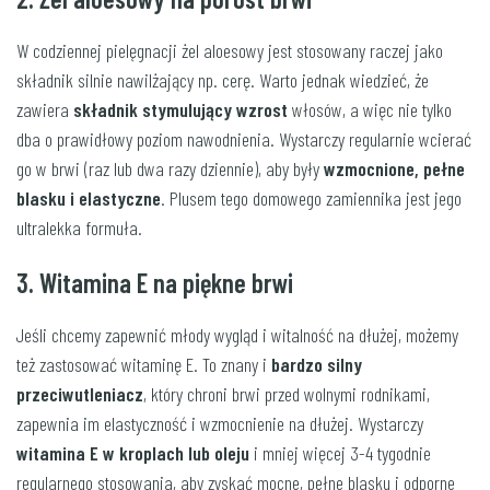
W codziennej pielęgnacji żel aloesowy jest stosowany raczej jako
składnik silnie nawilżający np. cerę. Warto jednak wiedzieć, że
zawiera
składnik stymulujący wzrost
włosów, a więc nie tylko
dba o prawidłowy poziom nawodnienia. Wystarczy regularnie wcierać
go w brwi (raz lub dwa razy dziennie), aby były
wzmocnione, pełne
blasku i elastyczne
. Plusem tego domowego zamiennika jest jego
ultralekka formuła.
3. Witamina E na piękne brwi
Jeśli chcemy zapewnić młody wygląd i witalność na dłużej, możemy
też zastosować witaminę E. To znany i
bardzo silny
przeciwutleniacz
, który chroni brwi przed wolnymi rodnikami,
zapewnia im elastyczność i wzmocnienie na dłużej. Wystarczy
witamina E w kroplach lub oleju
i mniej więcej 3-4 tygodnie
regularnego stosowania, aby zyskać mocne, pełne blasku i odporne