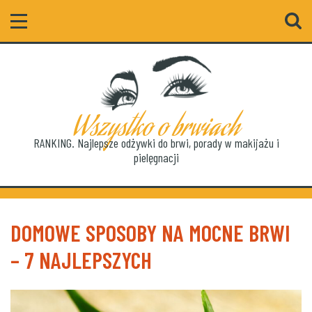
Szukaj
Wszystko o brwiach
RANKING. Najlepsze odżywki do brwi, porady w makijażu i
pielęgnacji
DOMOWE SPOSOBY NA MOCNE BRWI
– 7 NAJLEPSZYCH