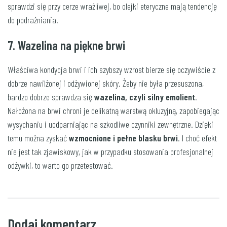
sprawdzi się przy cerze wrażliwej, bo olejki eteryczne mają tendencję
do podrażniania.
7. Wazelina na piękne brwi
Właściwa kondycja brwi i ich szybszy wzrost bierze się oczywiście z
dobrze nawilżonej i odżywionej skóry. Żeby nie była przesuszona,
bardzo dobrze sprawdza się
wazelina, czyli silny emolient
.
Nałożona na brwi chroni je delikatną warstwą okluzyjną, zapobiegając
wysychaniu i uodparniając na szkodliwe czynniki zewnętrzne. Dzięki
temu można zyskać
wzmocnione i pełne blasku brwi
. I choć efekt
nie jest tak zjawiskowy, jak w przypadku stosowania profesjonalnej
odżywki, to warto go przetestować.
Dodaj komentarz