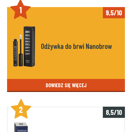
1
9,5/10
Odżywka do brwi Nanobrow
DOWIEDZ SIĘ WIĘCEJ
2
8,5/10